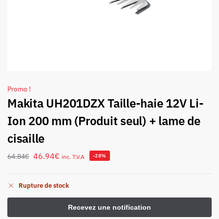
Promo !
Makita UH201DZX Taille-haie 12V Li-
Ion 200 mm (Produit seul) + lame de
cisaille
46.94
€
64.84
€
-28%
inc. T.V.A
Rupture de stock