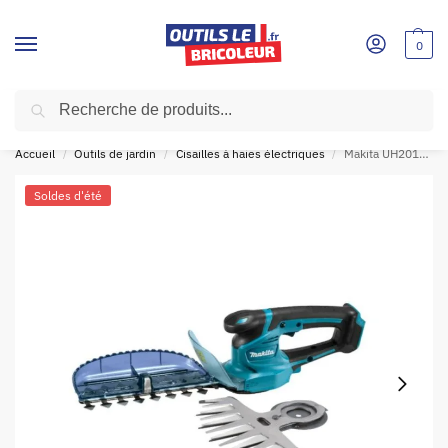
0
Recherche
SOLDES D'ÉTÉ!
🛍
Accueil
Outils de jardin
Cisailles à haies électriques
Makita UH201DZX Taille-haie 12V Li-Ion 200 mm (Produit seul) + lame de cisaille
/
/
/
Soldes d'été