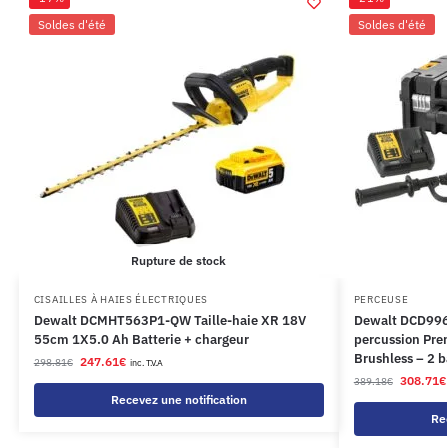
Soldes d'été
Soldes d'été
Rupture de stock
CISAILLES À HAIES ÉLECTRIQUES
PERCEUSE
Dewalt DCMHT563P1-QW Taille-haie XR 18V
Dewalt DCD996
55cm 1X5.0 Ah Batterie + chargeur
percussion Pre
Brushless – 2 b
247.61
€
298.81
€
inc. T.V.A
308.71
€
389.18
€
Recevez une notification
Rec