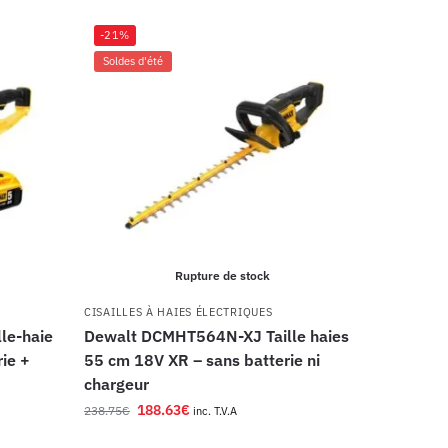
-21%
Soldes d'été
Rupture de stock
CISAILLES À HAIES ÉLECTRIQUES
le-haie
Dewalt DCMHT564N-XJ Taille haies
ie +
55 cm 18V XR – sans batterie ni
chargeur
188.63
€
238.75
€
inc. T.V.A