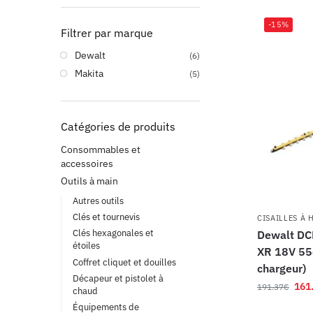
-15%
Filtrer par marque
Dewalt
(6)
Makita
(5)
Catégories de produits
Consommables et
accessoires
Outils à main
Autres outils
Clés et tournevis
CISAILLES À 
Clés hexagonales et
Dewalt DC
étoiles
XR 18V 55c
Coffret cliquet et douilles
chargeur)
Décapeur et pistolet à
161
191.37
€
chaud
Équipements de