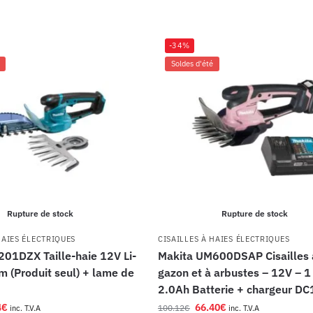
-34%
Soldes d'été
Rupture de stock
Rupture de stock
HAIES ÉLECTRIQUES
CISAILLES À HAIES ÉLECTRIQUES
01DZX Taille-haie 12V Li-
Makita UM600DSAP Cisailles 
 (Produit seul) + lame de
gazon et à arbustes – 12V – 1
2.0Ah Batterie + chargeur D
4
€
66.40
€
100.12
€
inc. T.V.A
inc. T.V.A