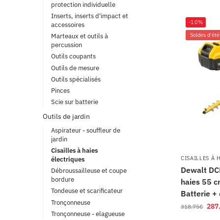
protection individuelle
Inserts, inserts d'impact et
-10%
accessoires
Soldes d'été
Marteaux et outils à
percussion
Outils coupants
Outils de mesure
Outils spécialisés
Pinces
Scie sur batterie
Outils de jardin
Aspirateur - souffleur de
jardin
Cisailles à haies
CISAILLES À 
électriques
Dewalt DC
Débroussailleuse et coupe
bordure
haies 55 c
Tondeuse et scarificateur
Batterie +
Tronçonneuse
287
318.75
€
Tronçonneuse - elagueuse