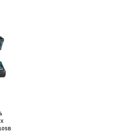
à
 X
C10SB