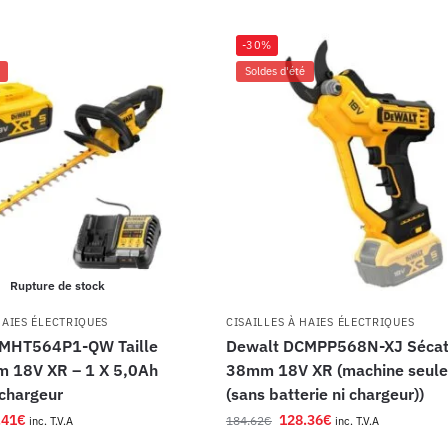
-30%
Soldes d'été
Rupture de stock
HAIES ÉLECTRIQUES
CISAILLES À HAIES ÉLECTRIQUES
MHT564P1-QW Taille
Dewalt DCMPP568N-XJ Sécat
m 18V XR – 1 X 5,0Ah
38mm 18V XR (machine seule
 chargeur
(sans batterie ni chargeur))
.41
€
128.36
€
184.62
€
inc. T.V.A
inc. T.V.A