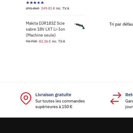
291.86
€
249.81
€
inc. T.V.A
Makita DJR183Z Scie
sabre 18V LXT Li-Ion
(Machine seule)
93.73
€
82.36
€
inc. T.V.A
Livraison gratuite
Ret
Sur toutes les commandes
Gar
supérieures à 150 €
jour