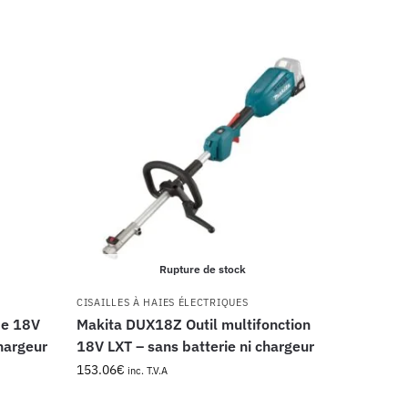
Rupture de stock
CISAILLES À HAIES ÉLECTRIQUES
be 18V
Makita DUX18Z Outil mul­ti­fonc­tion
chargeur
18V LXT – sans batterie ni chargeur
153.06
€
inc. T.V.A