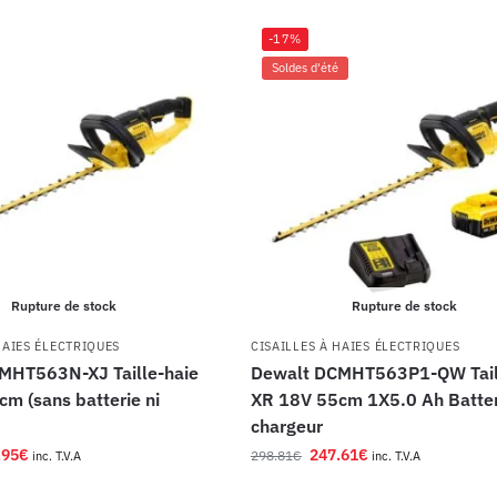
-17%
Soldes d'été
Rupture de stock
Rupture de stock
HAIES ÉLECTRIQUES
CISAILLES À HAIES ÉLECTRIQUES
MHT563N-XJ Taille-haie
Dewalt DCMHT563P1-QW Tail
m (sans batterie ni
XR 18V 55cm 1X5.0 Ah Batter
chargeur
.95
€
247.61
€
298.81
€
inc. T.V.A
inc. T.V.A