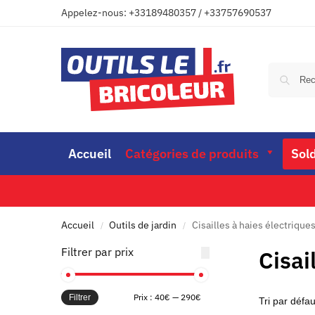
Appelez-nous: +33189480357 / +33757690537
Accueil
Catégories de produits
Sol
Accueil
Outils de jardin
Cisailles à haies électrique
/
/
Filtrer par prix
Cisai
Prix :
40€
—
290€
Filtrer