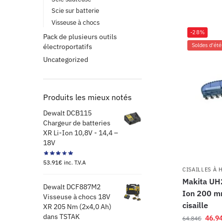
Scie sur batterie
Visseuse à chocs
-28%
Pack de plusieurs outils
Soldes d'été
électroportatifs
Uncategorized
Produits les mieux notés
Dewalt DCB115
Chargeur de batteries
XR Li-Ion 10,8V - 14,4 –
18V
53.91
€
inc. T.V.A
CISAILLES À 
Makita UH2
Dewalt DCF887M2
Ion 200 mm
Visseuse à chocs 18V
cisaille
XR 205 Nm (2x4,0 Ah)
dans TSTAK
46.9
64.84
€