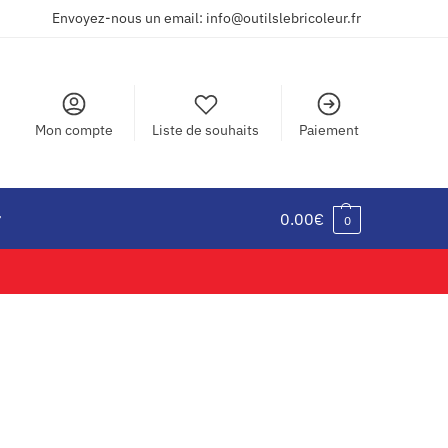
Envoyez-nous un email: info@outilslebricoleur.fr
Mon compte
Liste de souhaits
Paiement
r
0.00
€
0