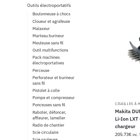
Outils électroportatifs
Boulonneuse à chocs
Cloueur et agrafeuse
Malaxeur
Marteau burineur
Meuleuse sans fil
Outil multifunctions
Pack machines
électroportatives
Perceuse
Perforateur et burineur
sans fil
Pistolet à colle
Pompe et compresseur
CISAILLES À 
Ponceuses sans fil
Makita DU
Raboter, défoncer,
affleurer, lameller
Li-Ion LXT 
Radio de chantier
chargeur
Scie circulaire
205.73
€
inc. 
Scie sauteuse