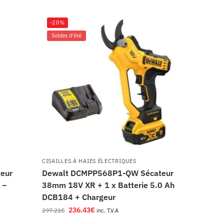
-20%
Soldes d'été
CISAILLES À HAIES ÉLECTRIQUES
eur
Dewalt DCMPP568P1-QW Sécateur
 –
38mm 18V XR + 1 x Batterie 5.0 Ah
DCB184 + Chargeur
236.43
€
297.21
€
inc. T.V.A