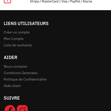
Stripe / MasterCard / Visa / PayPal / Klarna
LIENS UTILISATEURS
Créer un compte
Mon Compte
Liste de souhaists
AIDER
Nous contacter
Conditions Generales
Politique de Confidentialite
Aide client
SUIVRE