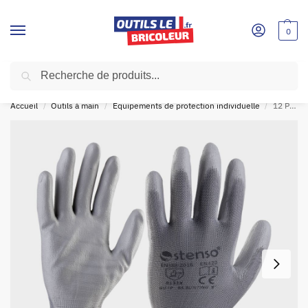
0
Recherche
SOLDES D'ÉTÉ!
🛍
Accueil
Outils à main
Équipements de protection individuelle
12 PIÈCES – Gants BUNTING GREY trempés dans du PU n.L
/
/
/