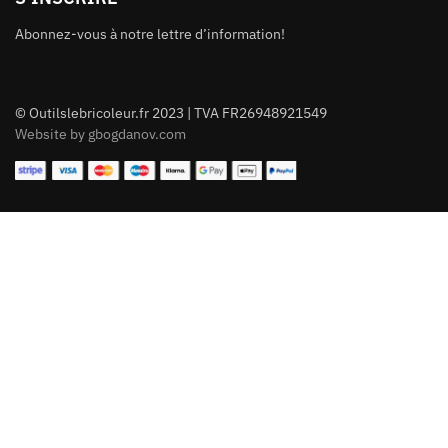
Abonnez-vous à notre lettre d’information!
© Outilslebricoleur.fr 2023 | TVA FR26948921549
Website by gbogdanov.com