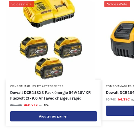
Soldes d'été
Soldes d'été
CONSOMMABLES ET ACCESSOIRES
CONSOMMABLES E
Dewalt DCB118X3 Pack énergie 54V/18V XR
Dewalt DCB184-
Flexvolt (3×9,0 Ah) avec chargeur rapid
64.39
€
90.74
€
inc
468.71
€
720.28
€
inc. T.V.A
Ajouter au panier