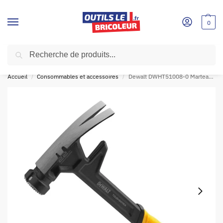
0
Recherche
SOLDES D'ÉTÉ!
🛍
Accueil
Consommables et accessoires
Dewalt DWHT51008-0 Marteau de charpentier 623 g. panne droite, tête plate
/
/