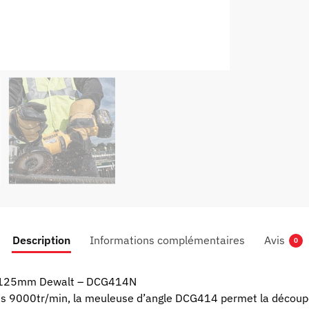
Description
Informations complémentaires
Avis
0
ss 125mm Dewalt – DCG414N
es 9000tr/min, la meuleuse d’angle DCG414 permet la découpe ra