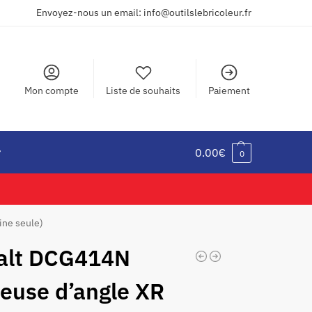
Envoyez-nous un email: info@outilslebricoleur.fr
Mon compte
Liste de souhaits
Paiement
r
0.00
€
0
ine seule)
alt DCG414N
euse d’angle XR