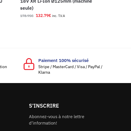
EU
18V XR Li-Ion Ø125mm (machine
seule)
132.79
€
178.95
€
inc. T.V.A
Paiement 100% sécurisé
ation
Stripe / MasterCard / Visa / PayPal /
Klarna
S’INSCRIRE
Abonnez-vous à notre lettre
d’information!