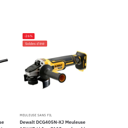
-26%
Soldes d'été
MEULEUSE SANS FIL
se
Dewalt DCG405N-XJ Meuleuse