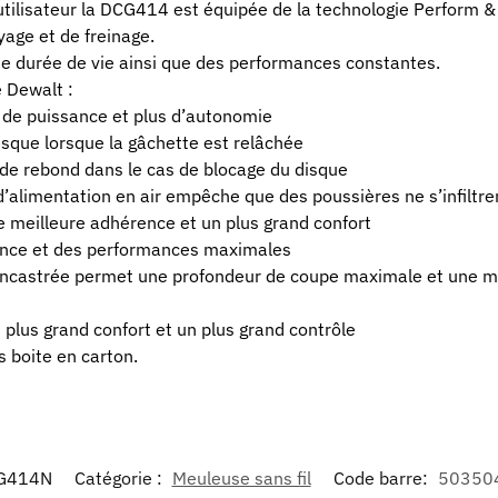
n utilisateur la DCG414 est équipée de la technologie Perform 
age et de freinage.
te durée de vie ainsi que des performances constantes.
 Dewalt :
 de puissance et plus d’autonomie
isque lorsque la gâchette est relâchée
 de rebond dans le cas de blocage du disque
d’alimentation en air empêche que des poussières ne s’infiltr
ne meilleure adhérence et un plus grand confort
sance et des performances maximales
 encastrée permet une profondeur de coupe maximale et une me
n plus grand confort et un plus grand contrôle
s boite en carton.
G414N
Catégorie :
Meuleuse sans fil
Code barre:
50350