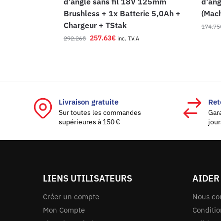
d’angle sans fil 18V 125mm
d’ang
Brushless + 1x Batterie 5,0Ah +
(Mach
Chargeur + TStak
174.75
257.63
€
292.26
€
inc. T.V.A
Livraison gratuite
Ret
Sur toutes les commandes
Gar
supérieures à 150 €
jour
LIENS UTILISATEURS
AIDER
Créer un compte
Nous co
Mon Compte
Conditio