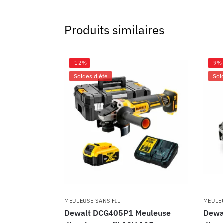
Produits similaires
-12%
-9%
Soldes d'été
Sol
MEULEUSE SANS FIL
MEULEU
Dewalt DCG405P1 Meuleuse
Dewa