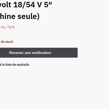
volt 18/54 V 5″
hine seule)
inc. T.V.A
 de stock
à la liste de souhaits