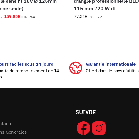
le sans fil 18V Ø 125mm
d’angle professionnelle BL
ine seule)
115 mm 720 Watt
159.85
€
77.31
€
€
inc. T.V.A
inc. T.V.A
ours faciles sous 14 jours
Garantie internationale
antie de remboursement de 14
Offert dans le pays d'utilis
s
SUIVRE
ntacter
ns Generales