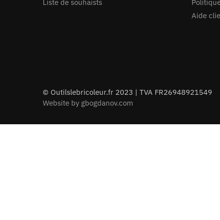
Liste de souhaists
Politiqu
Aide cli
© Outilslebricoleur.fr 2023 | TVA FR26948921549
Website by gbogdanov.com