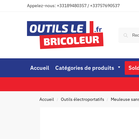
Appelez-nous: +33189480357 / +33757690537
Accueil
Catégories de produits
Sol
Accueil
Outils électroportatifs
Meuleuse sans 
/
/