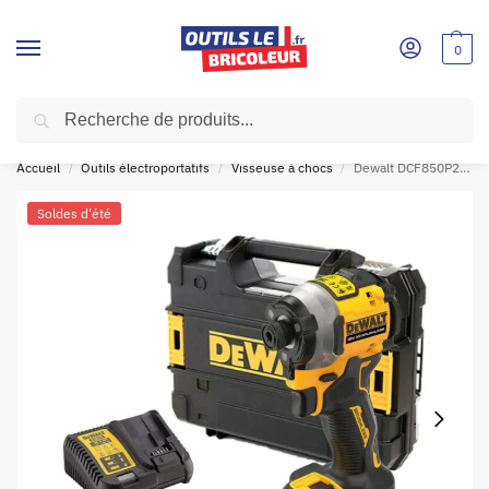
0
Recherche
SOLDES D'ÉTÉ!
🛍
Accueil
Outils électroportatifs
Visseuse à chocs
Dewalt DCF850P2T-QW Visseuse à chocs ultra compacte XR 18V 5AH Li-Ion Brushless
/
/
/
Soldes d'été