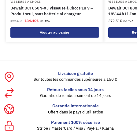
VISSEUSE À CHOCS
VISSEUSE À CHOC
Dewalt DCF850N-XJ Visseuse à Chocs 18 V –
Dewalt DCF880
Produit seul, sans batterie ni chargeur
18V 4Ah Li-Ion 
134.10
€
272.51
€
177.48
€
inc. T.V.A
inc. T.V.A
Ajouter au panier
Rec
Livraison gratuite
Sur toutes les commandes supérieures à 150 €
Retours faciles sous 14 jours
Garantie de remboursement de 14 jours
Garantie internationale
Offert dans le pays d'utilisation
Paiement 100% sécurisé
Stripe / MasterCard / Visa / PayPal / Klarna